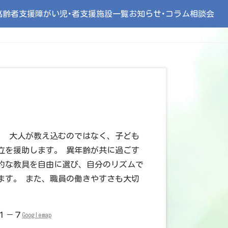
高齢者支援
障がい児･者支援
施設一覧
お知らせ･コラム
相談会
。 大人が教え込むのではなく、子ども
立を援助します。 異年齢が共に過ごす
的な教具を自由に選び、自分のリズムで
ます。 また、職員の働きやすさも大切
－１－７
Googlemap