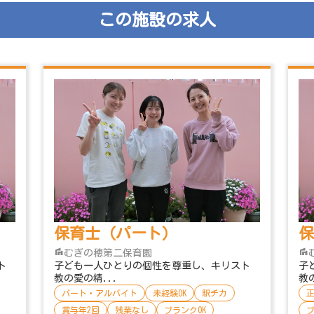
この施設の求人
保育士（パート）
保
むぎの穂第二保育園
ト
子ども一人ひとりの個性を尊重し、キリスト
子
教の愛の精...
教
パート・アルバイト
未経験OK
駅チカ
賞与年2回
残業なし
ブランクOK
ブ