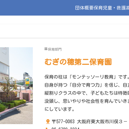
団体概要
保育
児童・救護
保育部門
むぎの穂第二保育園
保育の柱は「モンテッソーリ教育」です
自身が持つ「自分で育つ力」を信じ、自
縦割りクラスの中で、子どもたちは特徴
没頭し、思いやりや社会性を育んでいき
にしています。
〒577-0063 大阪府東大阪市川俣３