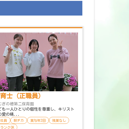
育士（正職員）
むぎの穂第二保育園
ども一人ひとりの個性を尊重し、キリスト
の愛の精...
正社員
駅チカ
賞与年2回
残業なし
ランクOK