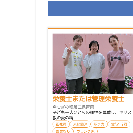
栄養士または管理栄養士
むぎの穂第二保育園
子ども一人ひとりの個性を尊重し、キリス
教の愛の精...
正社員
未経験OK
駅チカ
賞与年2回
残業なし
ブランクOK