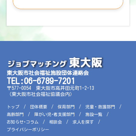
確認する
行動ターゲティング広告について
当団体の各サービスでは、Google広告、Facebook
広告、Instagram広告、Yahoo広告などの行動ター
ゲティング広告を配信する場合があります。これ
らの広告配信に際して、第三者企業が提供する行
動ターゲティングサービスを使用し、クッキーや
類似の技術を用いて行動履歴情報を取得・蓄積し
利用します。第三者企業が取得した情報は当団体
東大阪市社会福祉施設団体連絡会
に提供・開示されることはなく、各企業のプライ
TEL:06-6789-7201
バシーの考え方に従って管理されます。
〒577-0054 東大阪市高井田元町1-2-13
（東大阪市社会福祉協議会内）
cookie（クッキー）について
トップ
団体概要
保育部門
児童・救護部門
当団体のウェブサイトでは、クッキーを使用して
高齢部門
障がい児･者支援部門
施設一覧
お客様の訪問履歴や興味・関心を分析し、サービ
お知らせ･コラム
相談会
求人を探す
スの向上や広告の表示に利用します。クッキーの
プライバシーポリシー
設定は、各自のブラウザで変更可能ですが、その