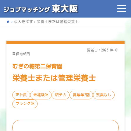
home
求人を探す
栄養士または管理栄養士
更新日：2026-04-01
保育部門
むぎの穂第二保育園
栄養士または管理栄養士
正社員
未経験OK
駅チカ
賞与年2回
残業なし
ブランクOK
この求人に応募する