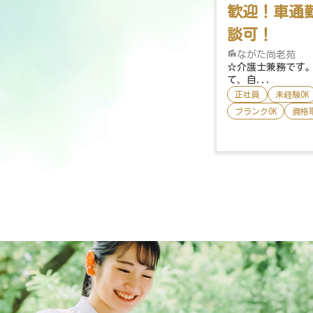
歓迎！車通
談可！
ながた尚老苑
☆介護士兼務です
て、自...
正社員
未経験OK
ブランクOK
資格