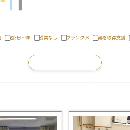
回
週3日〜OK
残業なし
ブランクOK
資格取得支援
この条件で検索