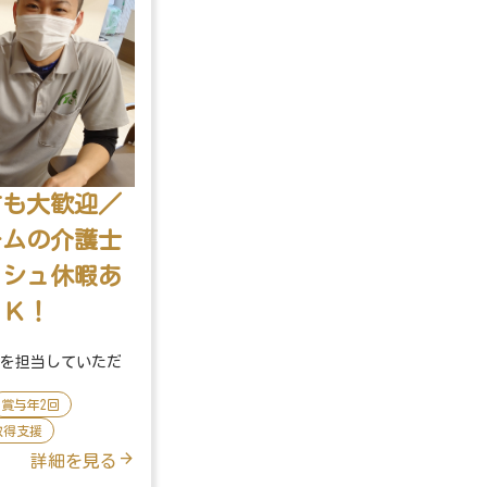
方も大歓迎／
ームの介護士
ッシュ休暇あ
ＯＫ！
様を担当していただ
賞与年2回
取得支援
詳細を見る