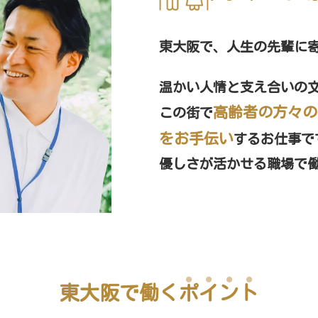
東大阪で、人生の先輩に
温かい人情と支え合いの
高齢者の方々の
この街で
をお手伝い
するお仕事で
優しさが活かせる職場で
●●●●
東大阪で働く
ポイント