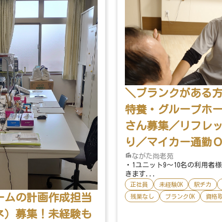
＼ブランクがある
特養・グループホ
さん募集／リフレ
り／マイカー通勤
ながた尚老苑
・1ユニット9～10名の利用者
きます...
正社員
未経験OK
駅チカ
ームの計画作成担当
残業なし
ブランクOK
資格
ネ）募集！未経験も