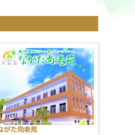
ながた尚老苑