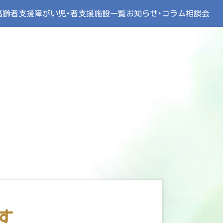
高齢者支援
障がい児･者支援
施設一覧
お知らせ･コラム
相談会
す