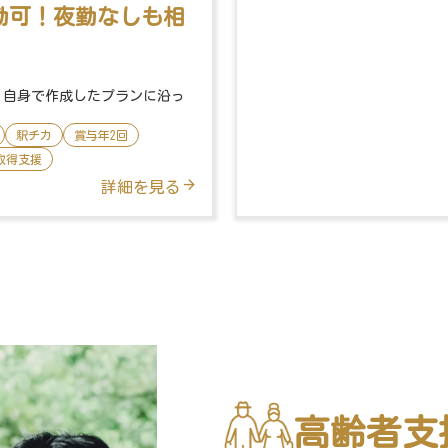
勤可！夜勤なしも相
。自身で作成したプランに沿っ
駅チカ
賞与年2回
取得支援
詳細を見る
高齢者支