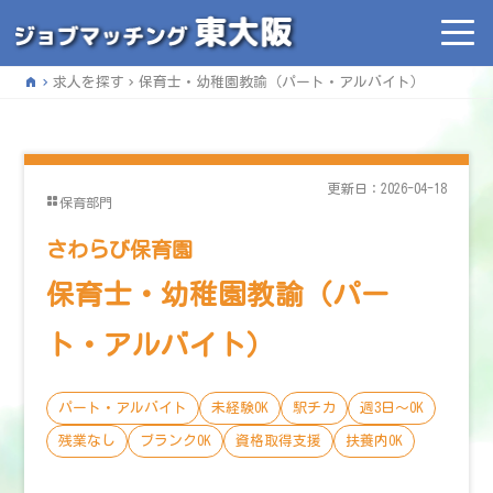
home
求人を探す
保育士・幼稚園教諭（パート・アルバイト）
更新日：2026-04-18
保育部門
さわらび保育園
保育士・幼稚園教諭（パー
ト・アルバイト）
パート・アルバイト
未経験OK
駅チカ
週3日〜OK
残業なし
ブランクOK
資格取得支援
扶養内OK