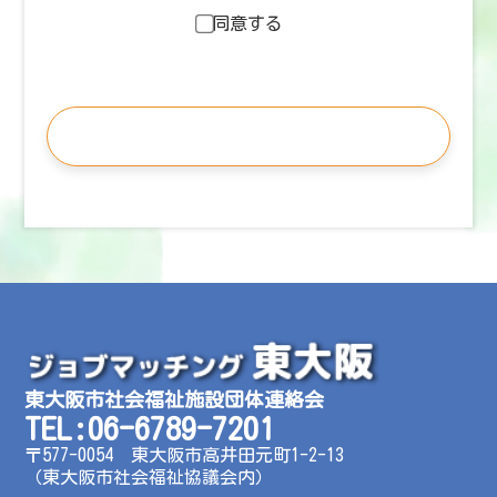
・当団体がお客様に提供するサービスにおいて利
同意する
用するため
・お客様に合ったサービスや新しい商品などの情
報を的確にお知らせするため
・必要に応じてお客様に連絡を行なうため
確認する
行動ターゲティング広告について
当団体の各サービスでは、Google広告、Facebook
広告、Instagram広告、Yahoo広告などの行動ター
ゲティング広告を配信する場合があります。これ
らの広告配信に際して、第三者企業が提供する行
動ターゲティングサービスを使用し、クッキーや
類似の技術を用いて行動履歴情報を取得・蓄積し
利用します。第三者企業が取得した情報は当団体
東大阪市社会福祉施設団体連絡会
に提供・開示されることはなく、各企業のプライ
TEL:06-6789-7201
バシーの考え方に従って管理されます。
〒577-0054 東大阪市高井田元町1-2-13
（東大阪市社会福祉協議会内）
cookie（クッキー）について