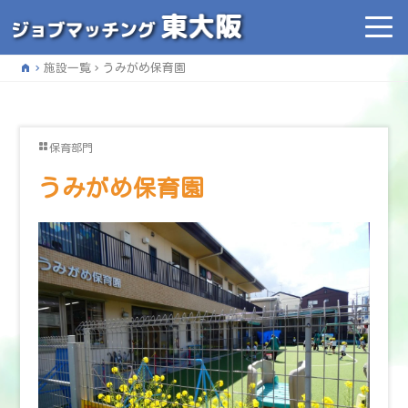
home
施設一覧
うみがめ保育園
保育部門
うみがめ保育園