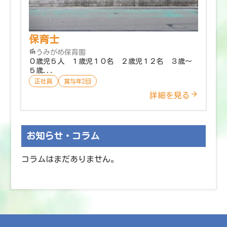
保育士
うみがめ保育園
０歳児５人 １歳児１０名 ２歳児１２名 ３歳～
５歳...
正社員
賞与年2回
詳細を見る
お知らせ・コラム
コラムはまだありません。